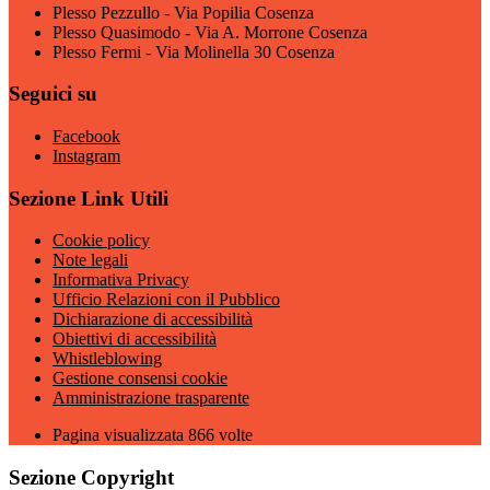
Plesso Pezzullo - Via Popilia Cosenza
Plesso Quasimodo - Via A. Morrone Cosenza
Plesso Fermi - Via Molinella 30 Cosenza
Seguici su
Facebook
Instagram
Sezione Link Utili
Cookie policy
Note legali
Informativa Privacy
Ufficio Relazioni con il Pubblico
Dichiarazione di accessibilità
Obiettivi di accessibilità
Whistleblowing
Gestione consensi cookie
Amministrazione trasparente
Pagina visualizzata
866
volte
Sezione Copyright