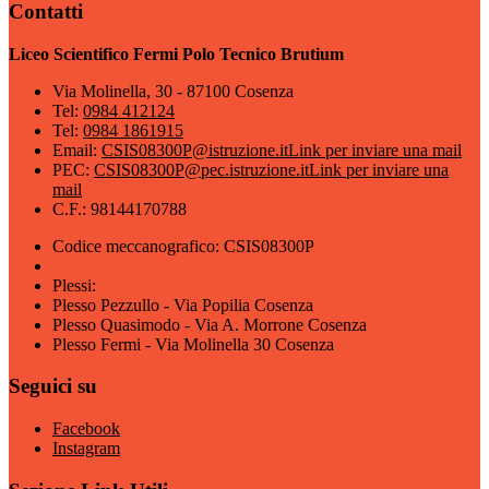
Contatti
Liceo Scientifico Fermi Polo Tecnico Brutium
Via Molinella, 30 - 87100 Cosenza
Tel:
0984 412124
Tel:
0984 1861915
Email:
CSIS08300P@istruzione.it
Link per inviare una mail
PEC:
CSIS08300P@pec.istruzione.it
Link per inviare una
mail
C.F.: 98144170788
Codice meccanografico: CSIS08300P
Plessi:
Plesso Pezzullo - Via Popilia Cosenza
Plesso Quasimodo - Via A. Morrone Cosenza
Plesso Fermi - Via Molinella 30 Cosenza
Seguici su
Facebook
Instagram