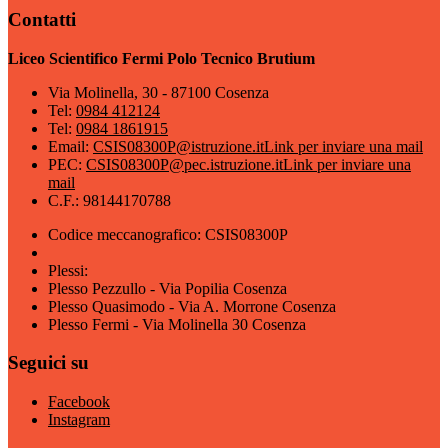
Contatti
Liceo Scientifico Fermi Polo Tecnico Brutium
Via Molinella, 30 - 87100 Cosenza
Tel:
0984 412124
Tel:
0984 1861915
Email:
CSIS08300P@istruzione.it
Link per inviare una mail
PEC:
CSIS08300P@pec.istruzione.it
Link per inviare una
mail
C.F.: 98144170788
Codice meccanografico: CSIS08300P
Plessi:
Plesso Pezzullo - Via Popilia Cosenza
Plesso Quasimodo - Via A. Morrone Cosenza
Plesso Fermi - Via Molinella 30 Cosenza
Seguici su
Facebook
Instagram