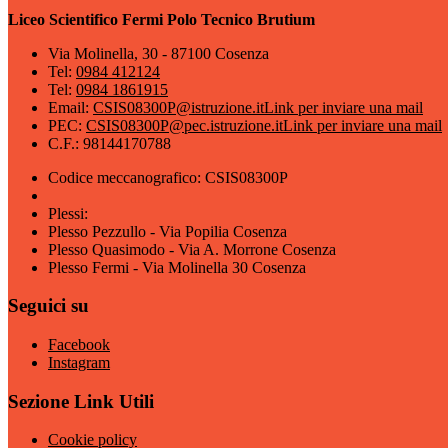
Liceo Scientifico Fermi Polo Tecnico Brutium
Via Molinella, 30 - 87100 Cosenza
Tel:
0984 412124
Tel:
0984 1861915
Email:
CSIS08300P@istruzione.it
Link per inviare una mail
PEC:
CSIS08300P@pec.istruzione.it
Link per inviare una mail
C.F.: 98144170788
Codice meccanografico: CSIS08300P
Plessi:
Plesso Pezzullo - Via Popilia Cosenza
Plesso Quasimodo - Via A. Morrone Cosenza
Plesso Fermi - Via Molinella 30 Cosenza
Seguici su
Facebook
Instagram
Sezione Link Utili
Cookie policy