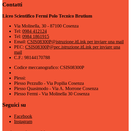
Contatti
Liceo Scientifico Fermi Polo Tecnico Brutium
Via Molinella, 30 - 87100 Cosenza
Tel:
0984 412124
Tel:
0984 1861915
Email:
CSIS08300P@istruzione.it
Link per inviare una mail
PEC:
CSIS08300P@pec.istruzione.it
Link per inviare una
mail
C.F.: 98144170788
Codice meccanografico: CSIS08300P
Plessi:
Plesso Pezzullo - Via Popilia Cosenza
Plesso Quasimodo - Via A. Morrone Cosenza
Plesso Fermi - Via Molinella 30 Cosenza
Seguici su
Facebook
Instagram