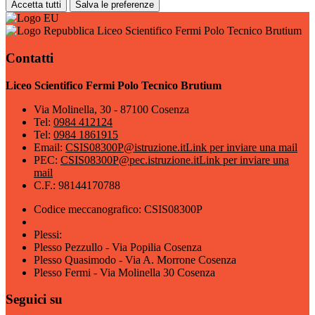
Accetta tutti
Salva le preferenze
Liceo Scientifico Fermi Polo Tecnico Brutium
Contatti
Liceo Scientifico Fermi Polo Tecnico Brutium
Via Molinella, 30 - 87100 Cosenza
Tel:
0984 412124
Tel:
0984 1861915
Email:
CSIS08300P@istruzione.it
Link per inviare una mail
PEC:
CSIS08300P@pec.istruzione.it
Link per inviare una
mail
C.F.: 98144170788
Codice meccanografico: CSIS08300P
Plessi:
Plesso Pezzullo - Via Popilia Cosenza
Plesso Quasimodo - Via A. Morrone Cosenza
Plesso Fermi - Via Molinella 30 Cosenza
Seguici su