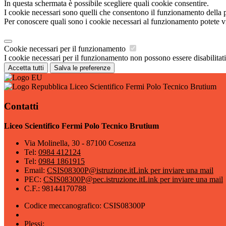
In questa schermata è possibile scegliere quali cookie consentire.
I cookie necessari sono quelli che consentono il funzionamento della pi
Per conoscere quali sono i cookie necessari al funzionamento potete v
Cookie necessari per il funzionamento
I cookie necessari per il funzionamento non possono essere disabilitati.
Accetta tutti
Salva le preferenze
Liceo Scientifico Fermi Polo Tecnico Brutium
Contatti
Liceo Scientifico Fermi Polo Tecnico Brutium
Via Molinella, 30 - 87100 Cosenza
Tel:
0984 412124
Tel:
0984 1861915
Email:
CSIS08300P@istruzione.it
Link per inviare una mail
PEC:
CSIS08300P@pec.istruzione.it
Link per inviare una mail
C.F.: 98144170788
Codice meccanografico: CSIS08300P
Plessi: