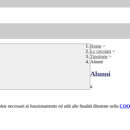
Home
>
Le circolari
>
Tipologie
>
Alunni
Alunni
a
kie necessari al funzionamento ed utili alle finalità illustrate nella
COO