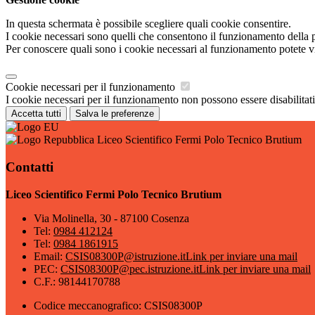
In questa schermata è possibile scegliere quali cookie consentire.
I cookie necessari sono quelli che consentono il funzionamento della pi
Per conoscere quali sono i cookie necessari al funzionamento potete v
Cookie necessari per il funzionamento
I cookie necessari per il funzionamento non possono essere disabilitati.
Accetta tutti
Salva le preferenze
Liceo Scientifico Fermi Polo Tecnico Brutium
Contatti
Liceo Scientifico Fermi Polo Tecnico Brutium
Via Molinella, 30 - 87100 Cosenza
Tel:
0984 412124
Tel:
0984 1861915
Email:
CSIS08300P@istruzione.it
Link per inviare una mail
PEC:
CSIS08300P@pec.istruzione.it
Link per inviare una mail
C.F.: 98144170788
Codice meccanografico: CSIS08300P