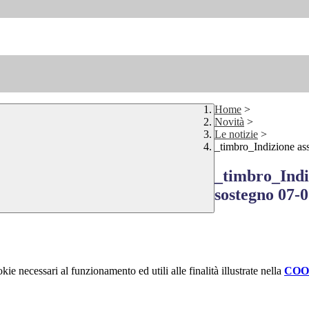
Home
>
Novità
>
Le notizie
>
_timbro_Indizione as
_timbro_Indi
sostegno 07-
kie necessari al funzionamento ed utili alle finalità illustrate nella
COO