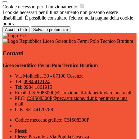
Cookie necessari per il funzionamento
I cookie necessari per il funzionamento non possono essere
disabilitati. È possibile consultare l'elenco nella pagina della cookie
policy.
Accetta tutti
Salva le preferenze
Liceo Scientifico Fermi Polo Tecnico Brutium
Contatti
Liceo Scientifico Fermi Polo Tecnico Brutium
Via Molinella, 30 - 87100 Cosenza
Tel:
0984 412124
Tel:
0984 1861915
Email:
CSIS08300P@istruzione.it
Link per inviare una mail
PEC:
CSIS08300P@pec.istruzione.it
Link per inviare una
mail
C.F.: 98144170788
Codice meccanografico: CSIS08300P
Plessi:
Plesso Pezzullo - Via Popilia Cosenza