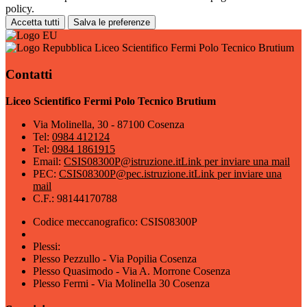
policy.
Accetta tutti
Salva le preferenze
Liceo Scientifico Fermi Polo Tecnico Brutium
Contatti
Liceo Scientifico Fermi Polo Tecnico Brutium
Via Molinella, 30 - 87100 Cosenza
Tel:
0984 412124
Tel:
0984 1861915
Email:
CSIS08300P@istruzione.it
Link per inviare una mail
PEC:
CSIS08300P@pec.istruzione.it
Link per inviare una
mail
C.F.: 98144170788
Codice meccanografico: CSIS08300P
Plessi:
Plesso Pezzullo - Via Popilia Cosenza
Plesso Quasimodo - Via A. Morrone Cosenza
Plesso Fermi - Via Molinella 30 Cosenza