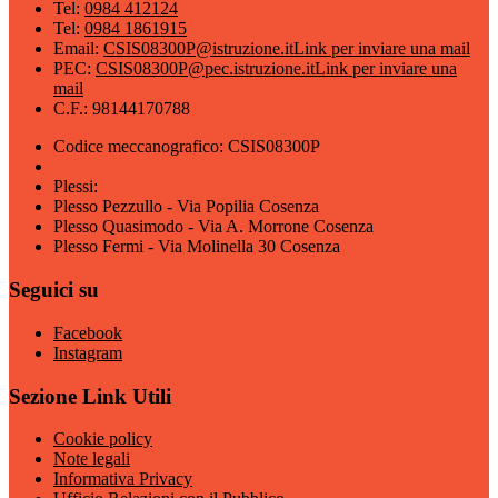
Tel:
0984 412124
Tel:
0984 1861915
Email:
CSIS08300P@istruzione.it
Link per inviare una mail
PEC:
CSIS08300P@pec.istruzione.it
Link per inviare una
mail
C.F.: 98144170788
Codice meccanografico: CSIS08300P
Plessi:
Plesso Pezzullo - Via Popilia Cosenza
Plesso Quasimodo - Via A. Morrone Cosenza
Plesso Fermi - Via Molinella 30 Cosenza
Seguici su
Facebook
Instagram
Sezione Link Utili
Cookie policy
Note legali
Informativa Privacy