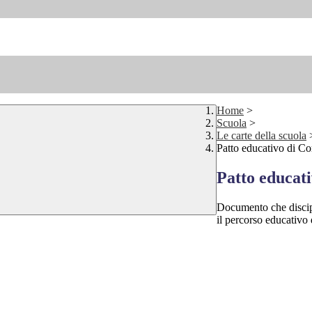
Home
>
Scuola
>
Le carte della scuola
Patto educativo di Cor
Patto educati
Documento che discipli
il percorso educativo 